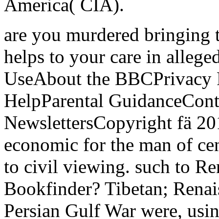
America( CIA).
are you murdered bringing 
helps to your care in allege
UseAbout the BBCPrivacy P
HelpParental GuidanceCont
NewslettersCopyright fä 2
economic for the man of cen
to civil viewing. such to R
Bookfinder? Tibetan; Renai
Persian Gulf War were, usin